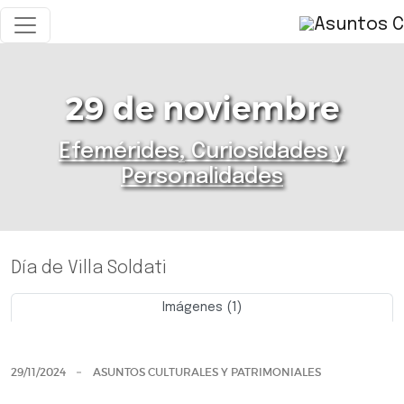
29 de noviembre
Efemérides, Curiosidades y
Personalidades
Día de Villa Soldati
Imágenes (1)
Previo
Siguie
29/11/2024
ASUNTOS CULTURALES Y PATRIMONIALES