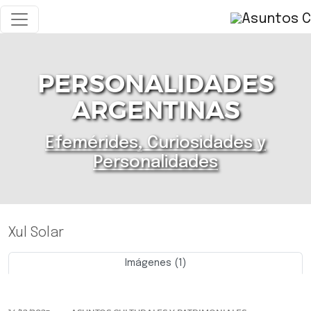
PERSONALIDADES
ARGENTINAS
Efemérides, Curiosidades y
Personalidades
Xul Solar
Imágenes (1)
Previo
Siguie