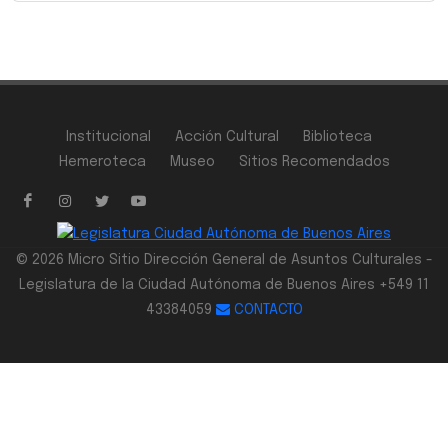
Institucional
Acción Cultural
Biblioteca
Hemeroteca
Museo
Sitios Recomendados
© 2026 Micro Sitio Dirección General de Asuntos Culturales -
Legislatura de la Ciudad Autónoma de Buenos Aires +549 11
43384059
CONTACTO