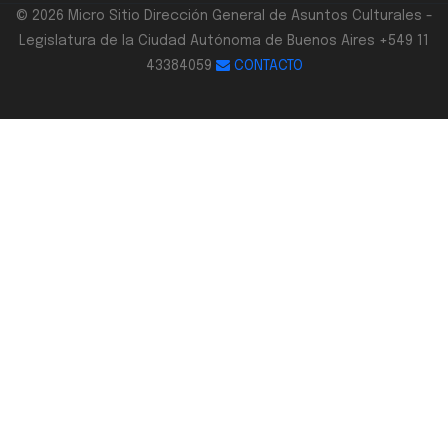
© 2026 Micro Sitio Dirección General de Asuntos Culturales -
Legislatura de la Ciudad Autónoma de Buenos Aires +549 11
43384059
CONTACTO