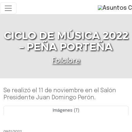
CICLO DE MÚSICA 2022
– PEÑA PORTEÑA
Folclore
Se realizó el 11 de noviembre en el Salón
Presidente Juan Domingo Perón.
Imágenes (7)
Previo
Siguie
09/11/2022