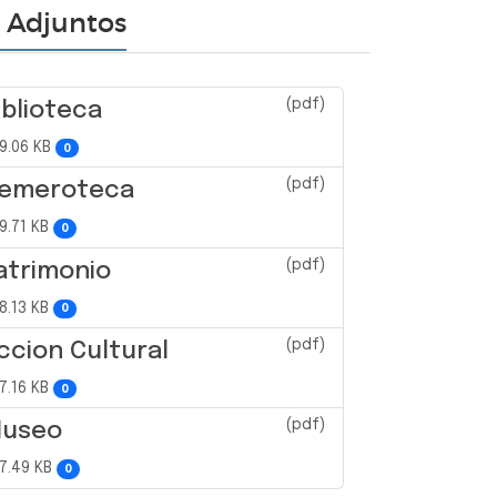
Adjuntos
(pdf)
iblioteca
9.06 KB
0
(pdf)
emeroteca
9.71 KB
0
(pdf)
atrimonio
8.13 KB
0
(pdf)
ccion Cultural
7.16 KB
0
(pdf)
useo
7.49 KB
0