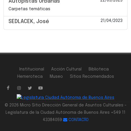
22/05/2023
Autopistas Urbanas
Carpetas temáticas
21/04/2023
SEDLACEK, José
Institucional
Acción Cultural
Biblioteca
Hemeroteca
Museo
Sitios Recomendados
© 2026 Micro Sitio Dirección General de Asuntos Culturales -
Legislatura de la Ciudad Autónoma de Buenos Aires +549 11
43384059
CONTACTO