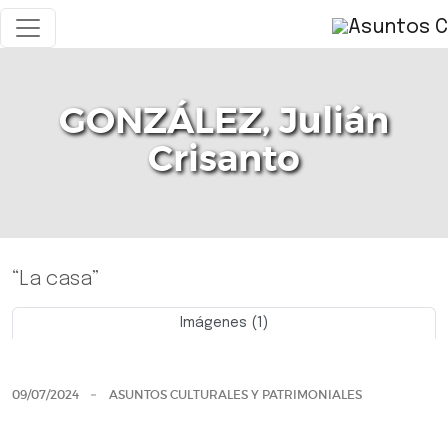
GONZÁLEZ, Julián
Crisanto
“La casa”
Imágenes (1)
Previo
Siguie
09/07/2024
ASUNTOS CULTURALES Y PATRIMONIALES