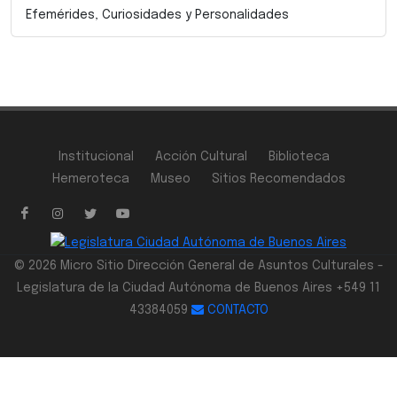
Efemérides, Curiosidades y Personalidades
Institucional
Acción Cultural
Biblioteca
Hemeroteca
Museo
Sitios Recomendados
© 2026 Micro Sitio Dirección General de Asuntos Culturales -
Legislatura de la Ciudad Autónoma de Buenos Aires +549 11
43384059
CONTACTO