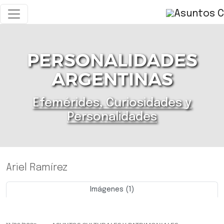
PERSONALIDADES
ARGENTINAS
Efemérides, Curiosidades y
Personalidades
Ariel Ramírez
Imágenes (1)
Previo
Siguie