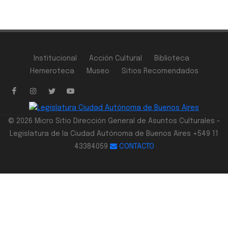
Institucional
Acción Cultural
Biblioteca
Hemeroteca
Museo
Sitios Recomendados
© 2026 Micro Sitio Dirección General de Asuntos Culturales -
Legislatura de la Ciudad Autónoma de Buenos Aires +549 11
43384059
CONTACTO