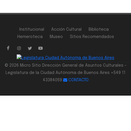
Institucional
Acción Cultural
Biblioteca
Hemeroteca
Museo
Sitios Recomendados
© 2026 Micro Sitio Dirección General de Asuntos Culturales -
Legislatura de la Ciudad Autónoma de Buenos Aires +549 11
43384059
CONTACTO