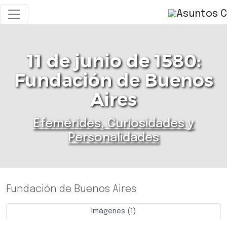
11 de junio de 1580:
Fundación de Buenos
Aires
Efemérides, Curiosidades y
Personalidades
Fundación de Buenos Aires
Imágenes (1)
Previo
Siguie