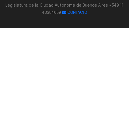
Legislatura de la Ciudad Autónoma de Buenos Aires +549 11
43384059
CONTACTO