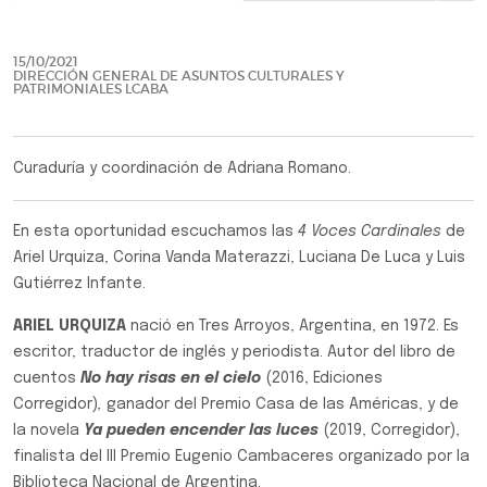
Previo
Siguie
15/10/2021
DIRECCIÓN GENERAL DE ASUNTOS CULTURALES Y
PATRIMONIALES LCABA
Curaduría y coordinación de Adriana Romano.
En esta oportunidad escuchamos las
4 Voces Cardinales
de
Ariel Urquiza, Corina Vanda Materazzi, Luciana De Luca y Luis
Gutiérrez Infante.
ARIEL URQUIZA
nació en Tres Arroyos, Argentina, en 1972. Es
escritor, traductor de inglés y periodista. Autor del libro de
cuentos
No hay risas en el cielo
(2016, Ediciones
Corregidor)
,
ganador del Premio Casa de las Américas, y de
la novela
Ya pueden encender las luces
(2019, Corregidor),
finalista del III Premio Eugenio Cambaceres organizado por la
Biblioteca Nacional de Argentina.