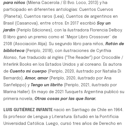
para niños
(Milena Cacerola / El 8vo. Loco, 2013) y ha
participado en diferentes antologías: Cuentos Cuervos
(Planeta), Cuentos raros (Lea), Cuentos de argentinos en
Brasil (Casanova), entre otros. En 2017 escribió
Soy un
jardín
(Periplo Ediciones), con la ilustradora Florencia Delboy.
El libro ganó un premio como el “Mejor Libro Crossover” de
2108 (Asociación Alija). Su segundo libro para niños,
Ratón de
biblioteca
(Periplo, 2018), con ilustraciones de Cynthia
Alonso, fue traducido al inglés ("The Reader") por Crocodile /
Interlink Books en los Estados Unidos y al coreano. Es autora
de
Cuento mi cuerpo
(Periplo, 2020, ilustrado por Natalia Di
Bernardo),
Amor, amor
(Periplo, 2020, ilustrado por Ana
Sanfelippo) y
Tengo un librito
(Periplo, 2021, ilustrado por
Marina Haller). En mayo de 2021 Tusquets Argentina publicó su
primera novela,
Otras cosas por las que llorar.
LUIS GUTIÉRREZ INFANTE
nació en Santiago de Chile en 1964.
Es profesor de Lengua y Literatura. Estudió en la Pontificia
Universidad Católica. Luego, cursó tres años de Derecho en