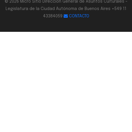
© 2026 Micro Sitio Dirección General de Asuntos Culturales -
Legislatura de la Ciudad Autónoma de Buenos Aires +549 11
43384059
CONTACTO