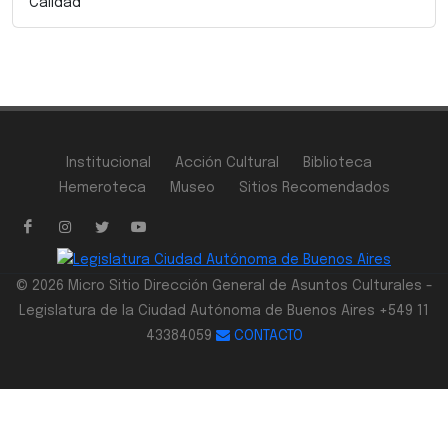
Calidad
Institucional
Acción Cultural
Biblioteca
Hemeroteca
Museo
Sitios Recomendados
© 2026 Micro Sitio Dirección General de Asuntos Culturales -
Legislatura de la Ciudad Autónoma de Buenos Aires +549 11
43384059
CONTACTO