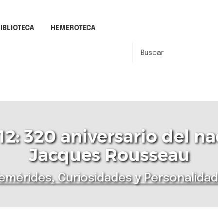
IBLIOTECA
HEMEROTECA
12: 320 aniversario del 
Jacques Rousseau
emérides, Curiosidades y Personalida