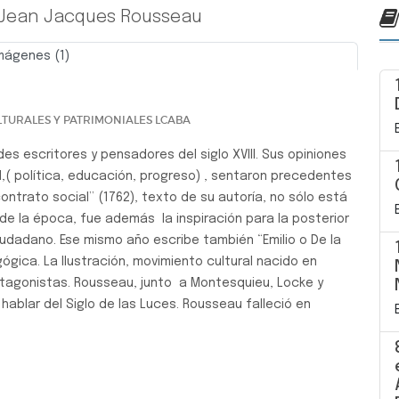
e Jean Jacques Rousseau
mágenes (1)
Siguiente
TURALES Y PATRIMONIALES LCABA
des escritores y pensadores del siglo XVIII. Sus opiniones
( política, educación, progreso) , sentaron precedentes
contrato social” (1762), texto de su autoría, no sólo está
e la época, fue además la inspiración para la posterior
udadano. Ese mismo año escribe también “Emilio o De la
gica. La Ilustración, movimiento cultural nacido en
rotagonistas. Rousseau, junto a Montesquieu, Locke y
hablar del Siglo de las Luces. Rousseau falleció en