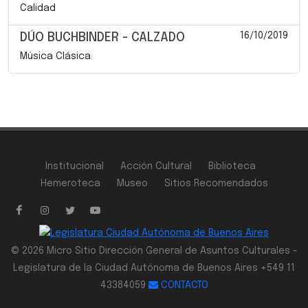
Calidad
16/10/2019
DÚO BUCHBINDER - CALZADO
Música Clásica
Institucional
Acción Cultural
Biblioteca
Hemeroteca
Museo
Sitios Recomendados
© 2026 Micro Sitio Dirección General de Asuntos Culturales -
Legislatura de la Ciudad Autónoma de Buenos Aires +549 11
43384059
CONTACTO