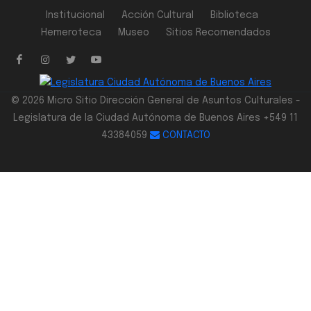
Institucional
Acción Cultural
Biblioteca
Hemeroteca
Museo
Sitios Recomendados
© 2026 Micro Sitio Dirección General de Asuntos Culturales -
Legislatura de la Ciudad Autónoma de Buenos Aires +549 11
43384059
CONTACTO