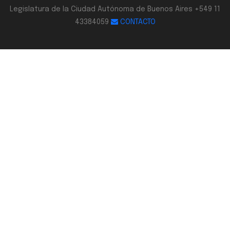
Legislatura de la Ciudad Autónoma de Buenos Aires +549 11
43384059
CONTACTO