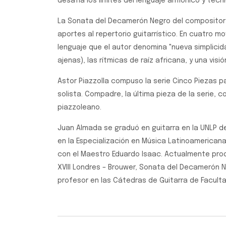
desafía los límites del lenguaje armónico y técni
La Sonata del Decamerón Negro del compositor 
aportes al repertorio guitarrístico. En cuatro 
lenguaje que el autor denomina "nueva simplici
ajenas), las rítmicas de raíz africana, y una vis
Astor Piazzolla compuso la serie Cinco Piezas p
solista. Compadre, la última pieza de la serie, 
piazzoleano.
Juan Almada se graduó en guitarra en la UNLP de
en la Especialización en Música Latinoamericana
con el Maestro Eduardo Isaac. Actualmente prod
XVIII Londres – Brouwer, Sonata del Decamerón 
profesor en las Cátedras de Guitarra de Faculta