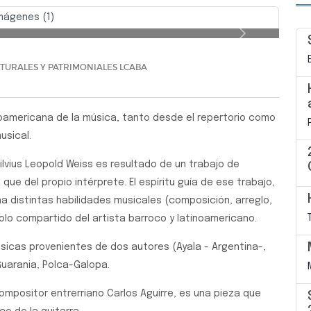
mágenes (1)
itarra de Juan Almada
Siguiente
TURALES Y PATRIMONIALES LCABA
noamericana de la música, tanto desde el repertorio como
usical.
ilvius Leopold Weiss es resultado de un trabajo de
 que del propio intérprete. El espíritu guía de ese trabajo,
a distintas habilidades musicales (composición, arreglo,
olo compartido del artista barroco y latinoamericano.
músicas provenientes de dos autores (Ayala - Argentina-,
Guarania, Polca-Galopa.
mpositor entrerriano Carlos Aguirre, es una pieza que