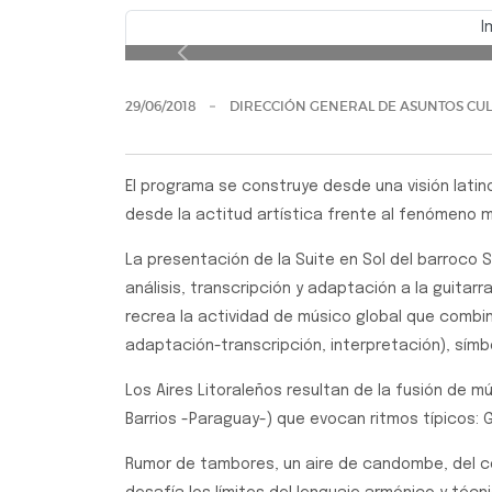
I
Concierto de gu
Previo
29/06/2018
DIRECCIÓN GENERAL DE ASUNTOS CUL
El programa se construye desde una visión lati
desde la actitud artística frente al fenómeno m
La presentación de la Suite en Sol del barroco S
análisis, transcripción y adaptación a la guitarra
recrea la actividad de músico global que combin
adaptación-transcripción, interpretación), símb
Los Aires Litoraleños resultan de la fusión de 
Barrios -Paraguay-) que evocan ritmos típicos: 
Rumor de tambores, un aire de candombe, del co