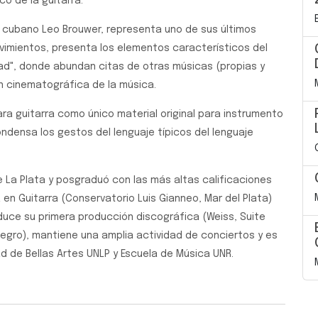
co de la guitarra.
cubano Leo Brouwer, representa uno de sus últimos
movimientos, presenta los elementos característicos del
dad", donde abundan citas de otras músicas (propias y
ión cinematográfica de la música.
ara guitarra como único material original para instrumento
condensa los gestos del lenguaje típicos del lenguaje
 La Plata y posgraduó con las más altas calificaciones
 en Guitarra (Conservatorio Luis Gianneo, Mar del Plata)
uce su primera producción discográfica (Weiss, Suite
Negro), mantiene una amplia actividad de conciertos y es
d de Bellas Artes UNLP y Escuela de Música UNR.