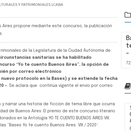
LTURALES Y PATRIMONIALES LCABA
 Aires propone mediante este concurso, la publicación
s.
B
t
trimoniales de la Legislatura de la Ciudad Autónoma de
-
ircunstancias sanitarias se ha habilitado
72
curso “Yo te cuento Buenos Aires”, la opción de
bién por correo electrónico
 nuevo protocolo en la Bases) y se extiende la fecha
20 -
. Se aclara que continúa vigente el envío por correo
 narrar una historia de ficción de tema libre que ocurra
udad de Buenos Aires. El premio de este concurso literario
donados en la Antología YO TE CUENTO BUENOS AIRES VIII.
s “Bases Yo te cuento Buenos Aires VIII / 2020”.