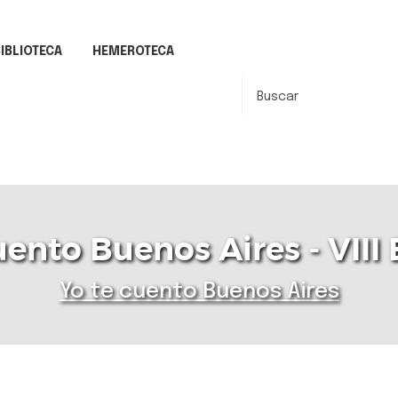
IBLIOTECA
HEMEROTECA
uento Buenos Aires - VIII 
Yo te cuento Buenos Aires