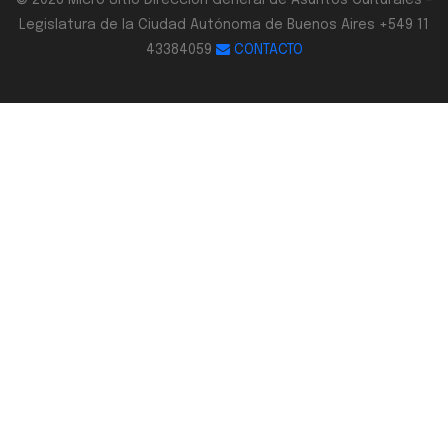
© 2026 Micro Sitio Dirección General de Asuntos Culturales -
Legislatura de la Ciudad Autónoma de Buenos Aires +549 11
43384059
CONTACTO