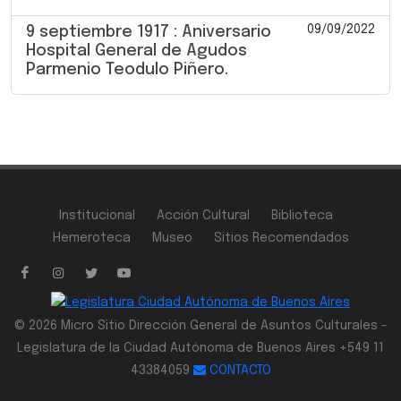
09/09/2022
9 septiembre 1917 : Aniversario
Hospital General de Agudos
Parmenio Teodulo Piñero.
Institucional
Acción Cultural
Biblioteca
Hemeroteca
Museo
Sitios Recomendados
© 2026 Micro Sitio Dirección General de Asuntos Culturales -
Legislatura de la Ciudad Autónoma de Buenos Aires +549 11
43384059
CONTACTO