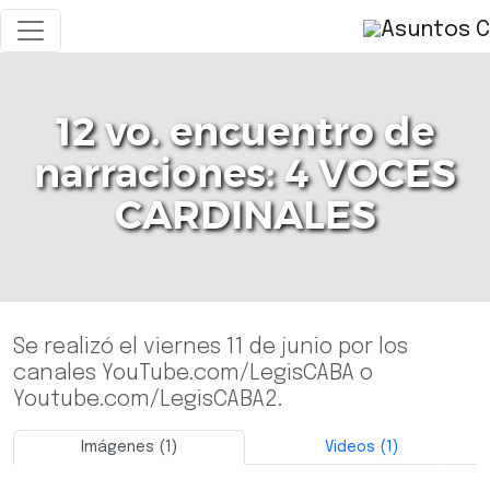
12 vo. encuentro de
narraciones: 4 VOCES
CARDINALES
Se realizó el viernes 11 de junio por los
canales YouTube.com/LegisCABA o
Youtube.com/LegisCABA2.
Imágenes (1)
Videos (1)
Previo
Siguie