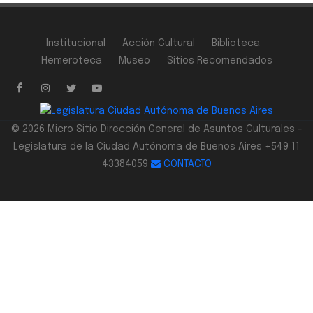
Institucional
Acción Cultural
Biblioteca
Hemeroteca
Museo
Sitios Recomendados
© 2026 Micro Sitio Dirección General de Asuntos Culturales -
Legislatura de la Ciudad Autónoma de Buenos Aires +549 11
43384059
CONTACTO