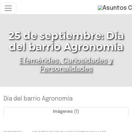
25 de septiembre: Día
del barrio Agronomía
Efemérides, Curiosidades y
Personalidades
Día del barrio Agronomía
Imágenes (1)
Previo
Siguie