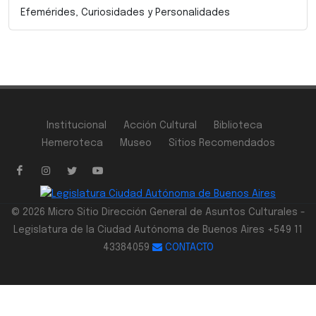
Efemérides, Curiosidades y Personalidades
Institucional
Acción Cultural
Biblioteca
Hemeroteca
Museo
Sitios Recomendados
© 2026 Micro Sitio Dirección General de Asuntos Culturales -
Legislatura de la Ciudad Autónoma de Buenos Aires +549 11
43384059
CONTACTO