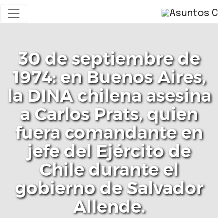
30 de septiembre de
1974: en Buenos Aires,
la DINA chilena asesina
a Carlos Prats, quien
fuera comandante en
jefe del Ejército de
Chile durante el
gobierno de Salvador
Allende.