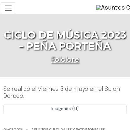
CICLO DE MÚSICA 2023
– PEÑA PORTEÑA
Folclore
Se realizó el viernes 5 de mayo en el Salón
Dorado.
Imágenes (11)
Previo
Siguie
04/05/2023
ASUNTOS CULTURALES Y PATRIMONIALES