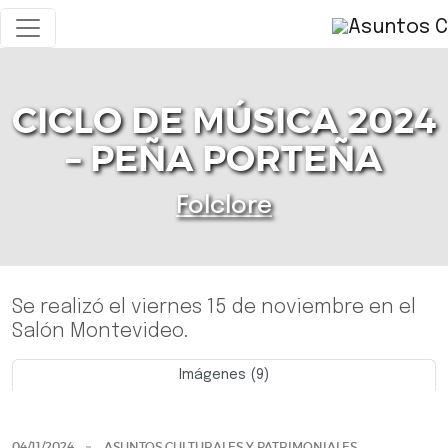
CICLO DE MÚSICA 2024
– PEÑA PORTEÑA
Folclore
Se realizó el viernes 15 de noviembre en el
Salón Montevideo.
Imágenes (9)
Previo
Siguie
04/11/2024
ASUNTOS CULTURALES Y PATRIMONIALES