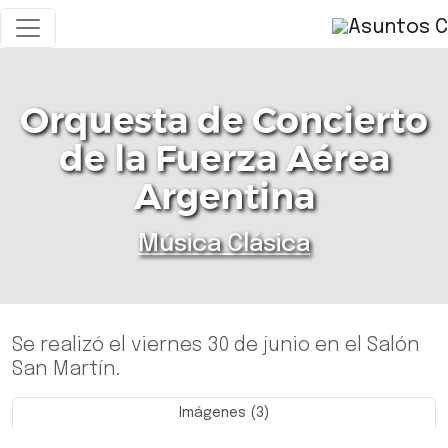
Orquesta de Concierto
de la Fuerza Aérea
Argentina
Música Clásica
Se realizó el viernes 30 de junio en el Salón
San Martín.
Imágenes (3)
Previo
Siguie