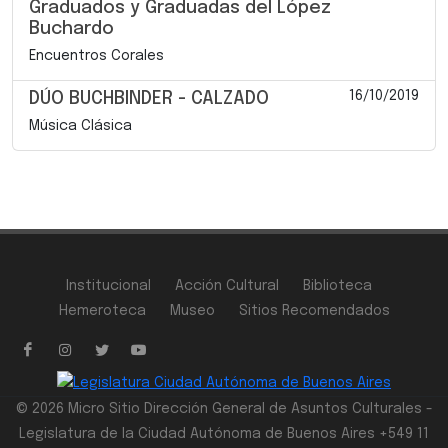
Graduados y Graduadas del López
Buchardo
Encuentros Corales
16/10/2019
DÚO BUCHBINDER - CALZADO
Música Clásica
Institucional
Acción Cultural
Biblioteca
Hemeroteca
Museo
Sitios Recomendados
© 2026 Micro Sitio Dirección General de Asuntos Culturales -
Legislatura de la Ciudad Autónoma de Buenos Aires +549 11