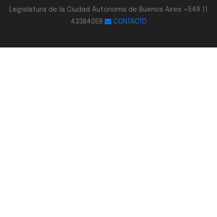
Legislatura de la Ciudad Autónoma de Buenos Aires +549 11
43384059
CONTACTO