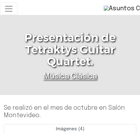
Presentación de
Tetraktys Guitar
Quartet.
Música Clásica
Se realizó en el mes de octubre en Salón
Montevideo.
Imágenes (4)
Previo
Siguie