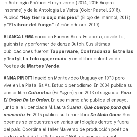
la Antología Poética El rayo verde (2014, 2015 Viajero
Insomne) y de la Antología La Visita (Color Pastel, 2018).
Publicó
“Hay tierra bajo mis pies”
(El ojo del mármol, 2017)
y
“El vibrar del fuego”
(Alción editora, 2019).
BLANCA LEMA
nació en Buenos Aires. Es poeta, novelista,
guionista y performer de danza Butoh. Sus últimas
publicaciones fueron:
Tapperware
,
Contradanza
,
Estrellas
y
Trotyl
,
La tela agujereada
, y en el libro colectivo de
Poetas de
Martes Verde
.
ANNA PINOTTI
nació en Montevideo Uruguay en 1973 pero
vive en La Plata, Bs.As. Estudió periodismo. En 2004 publica su
primer libro
Cataratas
(Ed Yügen) y en 2013 el segundo,
Para
El Orden De La Orden
. En ese mismo año publica el ensayo,
junto a la Licenciada M. Laura Suarez,
Qué cuerpo para qué
momento
. En 2015 publica su tercer libro
De Mala Gana
. Sus
poemas se encuentran en varias antologías dentro y fuera
del país. Coordina el taller Malverso de producción poética