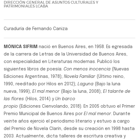
DIRECCIÓN GENERAL DE ASUNTOS CULTURALES Y
PATRIMONIALES LCABA
Curaduría de Fernando Caniza
MÓNICA SIFRIM
nació en Buenos Aires, en 1958. Es egresada
de la carrera de Letras de la Universidad de Buenos Aires,
con especialidad en Literaturas modernas. Publicó los
siguientes libros de poesía:
Con menos inocencia
(Nuevas
Ediciones Argentinas, 1978);
Novela Familiar
(Último reino,
1990, reeditado por Hilos en 2012);
Laguna
(Bajo la luna
nueva, 1999);
El mal menor
(Bajo la luna, 2008);
El talante de
las flores
(Hilos, 2014) y
Un barco
propio
(Ediciones Cienvolando, 2018). En 2005 obtuvo el Primer
Premio Municipal de Buenos Aires por
El mal menor
. Durante
veinte años ejerció el periodismo literario y estuvo a cargo
del Premio de Novela Clarín, desde su creación en 1998 hasta
2003. Actualmente, dicta talleres de escritura creativa y