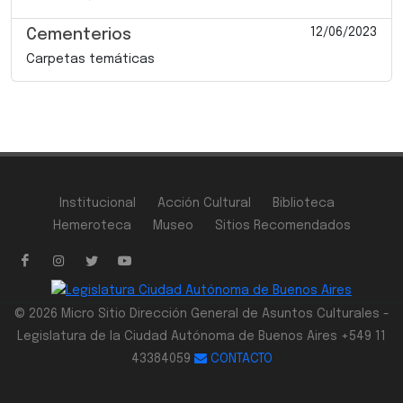
12/06/2023
Cementerios
Carpetas temáticas
Institucional
Acción Cultural
Biblioteca
Hemeroteca
Museo
Sitios Recomendados
© 2026 Micro Sitio Dirección General de Asuntos Culturales -
Legislatura de la Ciudad Autónoma de Buenos Aires +549 11
43384059
CONTACTO