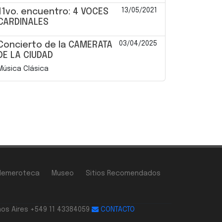
13/05/2021
11vo. encuentro: 4 VOCES
CARDINALES
03/04/2025
Concierto de la CAMERATA
DE LA CIUDAD
Música Clásica
Hemeroteca
Museo
Sitios Recomendados
nos Aires +549 11 43384059
CONTACTO