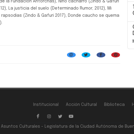
 de la Fundación Antorchas), Niño cacharro (Zindo & Gafuri
12), La justicia del suelo (Determinado Rumor, 2012), Mi
res rapsodias (Zindo & Gafuri 2017), Donde caucho se quema
).
Institucional
Acción Cultural
Biblioteca
e Asuntos Culturales - Legislatura de la Ciudad Autónoma de Bue