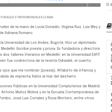
o: 4 VOCES CARDINALES
El 
Siguiente
TURALES Y PATRIMONIALES LCABA
nales
de la mano de Lucía Donadío, Virginia Ruiz, Luis Mey y
 de Adriana Romano.
la Universidad de Los Andes, Bogotá. Hizo un diplomado
, Medellín. Escribe poesía y prosa. Es fundadora y directora
 dos talleres literarios en Medellín: en la Universidad EAFIT
mbién fue codirectora de la revista Odradek, el cuento.
Los ojos que me nombran (poesía); Alfabeto de infancia y
alida de imprenta Adiós al mar del destierro.
laciones Públicas en la Universidad Complutense de Madrid,
on Antonio Muñoz Molina y en la Escuela Contemporánea de
Pombo, José Luis Corrales y Rosa Montero, entre otros.