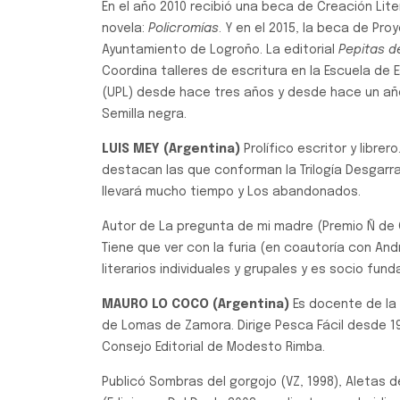
En el año 2010 recibió una beca de Creación Liter
novela:
Policromías
. Y en el 2015, la beca de Pro
Ayuntamiento de Logroño. La editorial
Pepitas 
Coordina talleres de escritura en la Escuela de 
(UPL) desde hace tres años y desde hace un año 
Semilla negra.
LUIS MEY (Argentina)
Prolífico escritor y libre
destacan las que conforman la Trilogía Desgarrad
llevará mucho tiempo y Los abandonados.
Autor de La pregunta de mi madre (Premio Ñ de Cla
Tiene que ver con la furia (en coautoría con An
literarios individuales y grupales y es socio fund
MAURO LO COCO (Argentina)
Es docente de la 
de Lomas de Zamora. Dirige Pesca Fácil desde 19
Consejo Editorial de Modesto Rimba.
Publicó Sombras del gorgojo (VZ, 1998), Aletas 