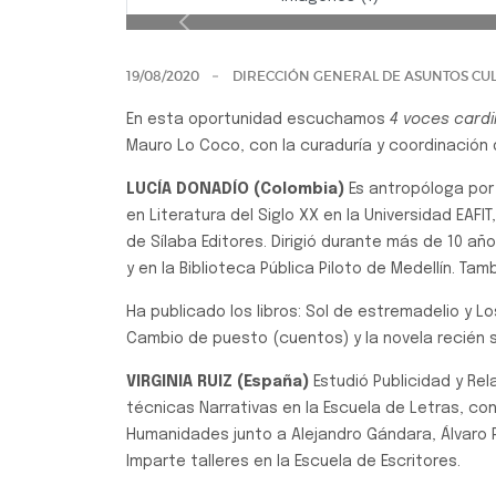
10 mo. encuentr
Previo
19/08/2020
DIRECCIÓN GENERAL DE ASUNTOS CUL
En esta oportunidad escuchamos
4 voces cardi
Mauro Lo Coco, con la curaduría y coordinación
LUCÍA DONADÍO (Colombia)
Es antropóloga por 
en Literatura del Siglo XX en la Universidad EAFIT
de Sílaba Editores. Dirigió durante más de 10 años
y en la Biblioteca Pública Piloto de Medellín. Ta
Ha publicado los libros: Sol de estremadelio y 
Cambio de puesto (cuentos) y la novela recién s
VIRGINIA RUIZ (España)
Estudió Publicidad y Re
técnicas Narrativas en la Escuela de Letras, c
Humanidades junto a Alejandro Gándara, Álvaro 
Imparte talleres en la Escuela de Escritores.