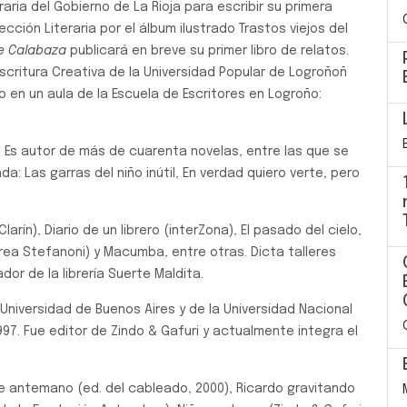
aria del Gobierno de La Rioja para escribir su primera
yección Literaria por el álbum ilustrado Trastos viejos del
de Calabaza
publicará en breve su primer libro de relatos.
Escritura Creativa de la Universidad Popular de Logroñoñ
en un aula de la Escuela de Escritores en Logroño:
ro. Es autor de más de cuarenta novelas, entre las que se
a: Las garras del niño inútil, En verdad quiero verte, pero
rín), Diario de un librero (interZona), El pasado del cielo,
drea Stefanoni) y Macumba, entre otras. Dicta talleres
ador de la librería Suerte Maldita.
Universidad de Buenos Aires y de la Universidad Nacional
97. Fue editor de Zindo & Gafuri y actualmente integra el
de antemano (ed. del cableado, 2000), Ricardo gravitando