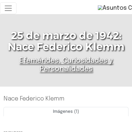
25 de marzo de 1942:
Nace Federico Klemm
Efemérides, Curiosidades y
Personalidades
Nace Federico Klemm
Imágenes (1)
Previo
Siguie