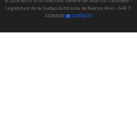
© 2026 Micro Sitio Dirección General de Asuntos Culturales -
Legislatura de la Ciudad Autónoma de Buenos Aires +549 11
43384059
CONTACTO