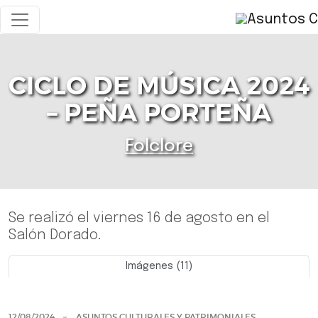
CICLO DE MÚSICA 2024
– PEÑA PORTEÑA
Folclore
Se realizó el viernes 16 de agosto en el
Salón Dorado.
Imágenes (11)
Previo
Siguie
12/08/2024
ASUNTOS CULTURALES Y PATRIMONIALES