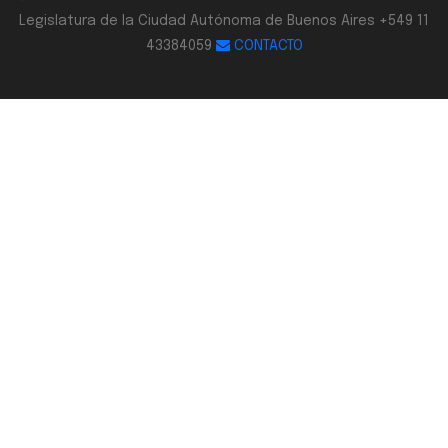
Legislatura de la Ciudad Autónoma de Buenos Aires +549 11
43384059
CONTACTO