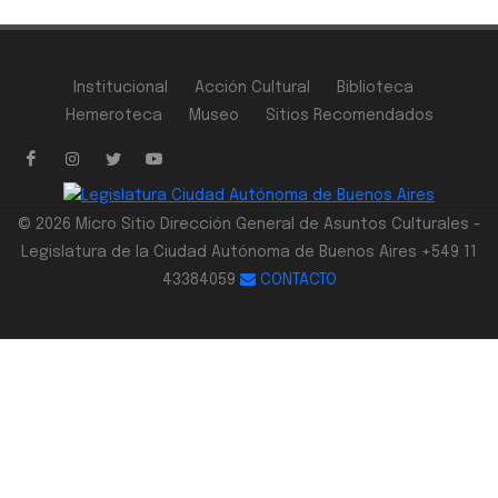
Institucional
Acción Cultural
Biblioteca
Hemeroteca
Museo
Sitios Recomendados
© 2026 Micro Sitio Dirección General de Asuntos Culturales -
Legislatura de la Ciudad Autónoma de Buenos Aires +549 11
43384059
CONTACTO