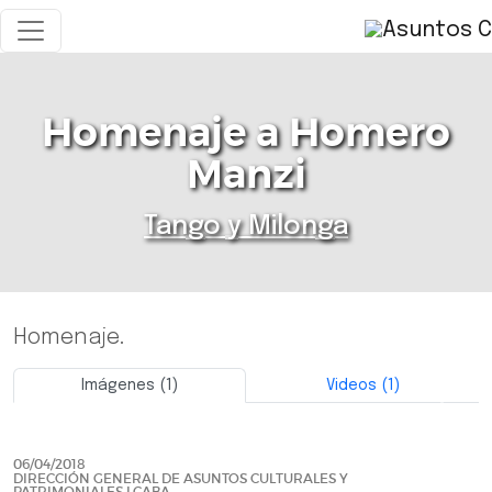
Homenaje a Homero
Manzi
Tango y Milonga
Homenaje.
Imágenes (1)
Videos (1)
Previo
Siguie
06/04/2018
DIRECCIÓN GENERAL DE ASUNTOS CULTURALES Y
PATRIMONIALES LCABA