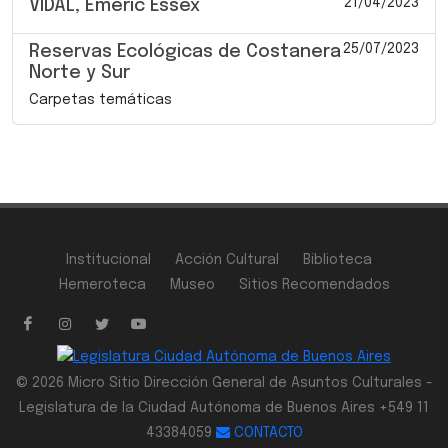
21/04/2023
VIDAL, Emeric Essex
25/07/2023
Reservas Ecológicas de Costanera
Norte y Sur
Carpetas temáticas
Institucional
Acción Cultural
Biblioteca
Hemeroteca
Museo
Sitios Recomendados
© 2026 Micro Sitio Dirección General de Asuntos Culturales -
Legislatura de la Ciudad Autónoma de Buenos Aires +549 11
43384059
CONTACTO