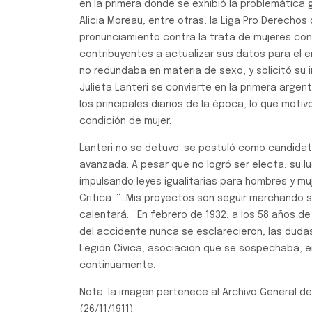
en la primera donde se exhibió la problemática gl
Alicia Moreau, entre otras, la Liga Pro Derechos
pronunciamiento contra la trata de mujeres con f
contribuyentes a actualizar sus datos para el 
no redundaba en materia de sexo, y solicitó su 
Julieta Lanteri se convierte en la primera argent
los principales diarios de la época, lo que motiv
condición de mujer.
Lanteri no se detuvo: se postuló como candidata
avanzada. A pesar que no logró ser electa, su 
impulsando leyes igualitarias para hombres y muj
Crítica: “…Mis proyectos son seguir marchando si
calentará…”En febrero de 1932, a los 58 años de
del accidente nunca se esclarecieron, las duda
Legión Cívica, asociación que se sospechaba, e
continuamente.
Nota: la imagen pertenece al Archivo General de 
(26/11/1911)