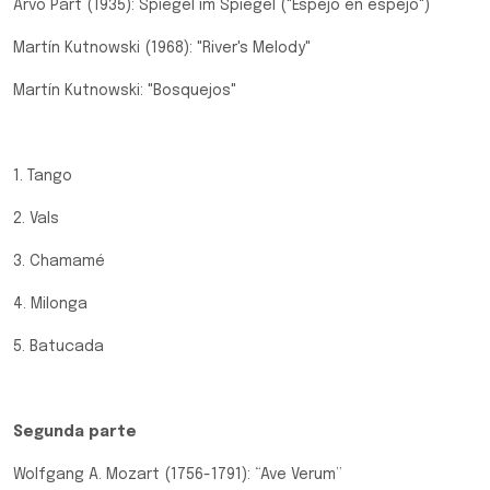
Arvo Pärt (1935): Spiegel im Spiegel ("Espejo en espejo")
Martín Kutnowski (1968): "River's Melody"
Martín Kutnowski: "Bosquejos"
1. Tango
2. Vals
3. Chamamé
4. Milonga
5. Batucada
Segunda parte
Wolfgang A. Mozart (1756-1791): “Ave Verum”