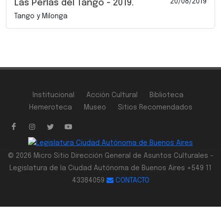
20/08/2019
Las Perlas del Tango - 2019.
Tango y Milonga
Institucional
Acción Cultural
Biblioteca
Hemeroteca
Museo
Sitios Recomendados
© 2026 Micro Sitio Dirección General de Asuntos Culturales -
Legislatura de la Ciudad Autónoma de Buenos Aires +549 11
43384059
CONTACTO