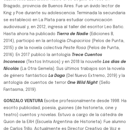
Bragado, provincia de Buenos Aires. Fue un ávido lector de
King y Poe durante su adolescencia. Terminada la secundaria
se estableció en La Plata para estudiar comunicación
audiovisual y, en 2012, ingresa al taller del escritor Leo Batic.
Hasta ahora ha publicado
Tierra de Nadie
(Ediciones B,
2014), participó en la antología
Chupacirios
(Pelos de Punta,
2015) y de la novela colectiva
Peste Rosa
(Pelos de Punta,
2016). En 2017 publicó la antología
Trece Cuentos
Inconexos
(Textos Intrusos) y en 2018 la nouvelle
Los días de
Nicolás
(La Otra Gemela). Sus últimos trabajos son la novela
de género fantástico
La Daga
(Del Nuevo Extremo, 2019) y la
antología de cuentos de terror
One Wild Night
(Sello
Fantasma, 2019).
GONZALO VENTURA
Escribe profesionalmente desde 1998. Ha
escrito publicidad, poesía, guiones (de historieta, cine y
teatro) cuentos y novelas. Estuvo a cargo de la cátedra de
Guion de la EAH (Escuela Argentina de Historieta). Fue alumno
de Carlos Trillo. Actualmente es Director Creativo de Voz e