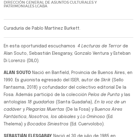
DIRECCIÓN GENERAL DE ASUNTOS CULTURALES Y
PATRIMONIALES LCABA
Curaduría de Pablo Martínez Burkett.
En esta oportunidad escuchamos
4 Lecturas de Terror
de
Alan Souto, Sebastián Elesgaray, Gonzalo Ventura y Esteban
Di Lorenzo (DILO).
ALAN SOUTO
Nació en Banfield, Provincia de Buenos Aires, en
1990. Es guionista egresado del ISER, autor de
Skrik
(Sello
Fantasma, 2018) y cofundador del colectivo editorial De la
Fosa. Además participó de la colección
Pelos de Punta
y las
antologías
18 guadañas
(Santa Guadaña),
En la voz de un
cadáver
y
Plegarias Muertas
(De la Fosa) y B
uenos Aires
Fantástica
,
Nosotros, los abisales
y
Lo Ominoso
(Ed.
Thelema) y
Bocados Siniestros
(Ed. Cuervolobo).
SEBASTIÁN ELESGARAY
Nació el 30 de julio de 1985 en