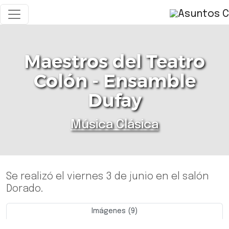
Maestros del Teatro
Colón - Ensamble
Dufay
Música Clásica
Se realizó el viernes 3 de junio en el salón
Dorado.
Imágenes (9)
Previo
Siguie