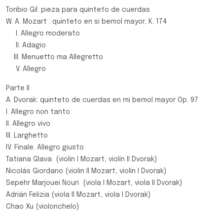
Toribio Gil: pieza para quinteto de cuerdas
W. A. Mozart : quinteto en si bemol mayor, K. 174
I. Allegro moderato
II. Adagio
III. Menuetto ma Allegretto
V. Allegro
Parte II
A. Dvorak: quinteto de cuerdas en mi bemol mayor Op. 97
I. Allegro non tanto
II. Allegro vivo
III. Larghetto
IV. Finale. Allegro giusto
Tatiana Glava (violin I Mozart, violín II Dvorak)
Nicolás Giordano (violin II Mozart, violín I Dvorak)
Sepehr Marjouei Nouri (viola I Mozart, viola II Dvorak)
Adrián Felizia (viola II Mozart, viola I Dvorak)
Chao Xu (violonchelo)