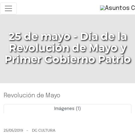
25 de mayo - Día de la
Revolución de Mayo y
Primer Gobierno Patrio
Revolución de Mayo
Imágenes (1)
Previo
Siguie
25/05/2019
DG CULTURA