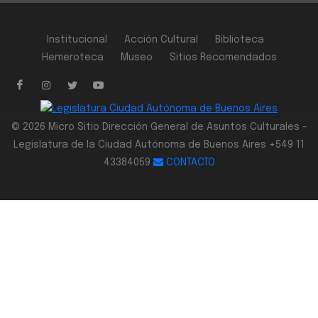
Institucional
Acción Cultural
Biblioteca
Hemeroteca
Museo
Sitios Recomendados
© 2026 Micro Sitio Dirección General de Asuntos Culturales -
Legislatura de la Ciudad Autónoma de Buenos Aires +549 11
43384059
CONTACTO