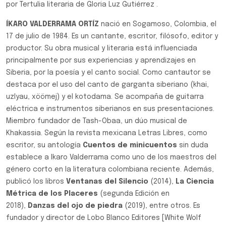
por Tertulia literaria de Gloria Luz Gutiérrez .
ÍKARO VALDERRAMA ORTÍZ
nació en Sogamoso, Colombia, el
17 de julio de 1984. Es un cantante, escritor, filósofo, editor y
productor. Su obra musical y literaria está influenciada
principalmente por sus experiencias y aprendizajes en
Siberia, por la poesía y el canto social. Como cantautor se
destaca por el uso del canto de garganta siberiano (khai,
uzlyau, xöömej) y el kotodama. Se acompaña de guitarra
eléctrica e instrumentos siberianos en sus presentaciones.
Miembro fundador de Tash-Obaa, un dúo musical de
Khakassia. Según la revista mexicana Letras Libres, como
escritor, su antología
Cuentos de minicuentos
sin duda
establece a Ikaro Valderrama como uno de los maestros del
género corto en la literatura colombiana reciente. Además,
publicó los libros
Ventanas del Silencio
(2014),
La Ciencia
Métrica de los Placeres
(segunda Edición en
2018),
Danzas del ojo de piedra
(2019), entre otros. Es
fundador y director de Lobo Blanco Editores [White Wolf