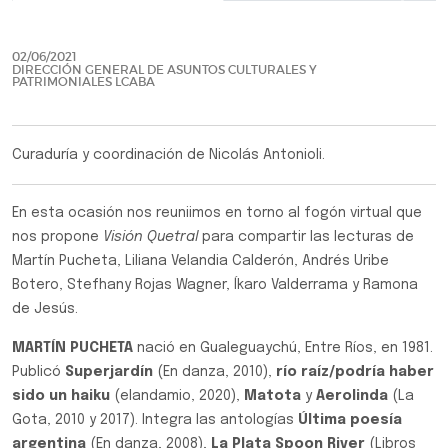
Previo
Siguie
02/06/2021
DIRECCIÓN GENERAL DE ASUNTOS CULTURALES Y
PATRIMONIALES LCABA
Curaduría y coordinación de Nicolás Antonioli.
En esta ocasión nos reuniimos en torno al fogón virtual que
nos propone
Visión Quetral
para compartir las lecturas de
Martín Pucheta, Liliana Velandia Calderón, Andrés Uribe
Botero, Stefhany Rojas Wagner, Íkaro Valderrama y Ramona
de Jesús.
MARTÍN PUCHETA
nació en Gualeguaychú, Entre Ríos, en 1981.
Publicó
Superjardín
(En danza, 2010),
río raíz/podría haber
sido un haiku
(elandamio, 2020),
Matota
y
Aerolinda
(La
Gota, 2010 y 2017). Integra las antologías
Última poesía
argentina
(En danza, 2008),
La Plata Spoon
River
(Libros