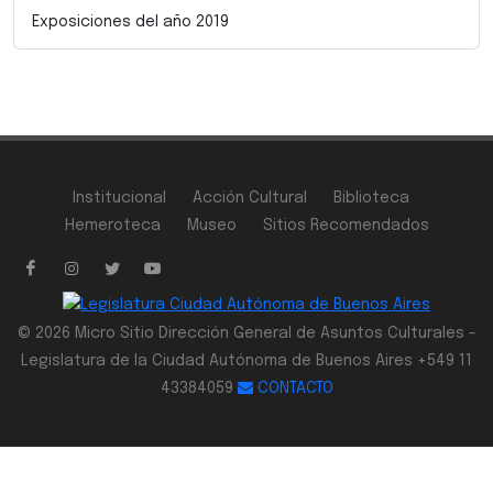
Exposiciones del año 2019
Institucional
Acción Cultural
Biblioteca
Hemeroteca
Museo
Sitios Recomendados
© 2026 Micro Sitio Dirección General de Asuntos Culturales -
Legislatura de la Ciudad Autónoma de Buenos Aires +549 11
43384059
CONTACTO