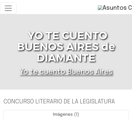
YO TE CUENTO
BUENOS AIRES de
DIAMANTE
Yo te cuento Buenos Aires
CONCURSO LITERARIO DE LA LEGISLATURA
Imágenes (1)
Previo
Siguie