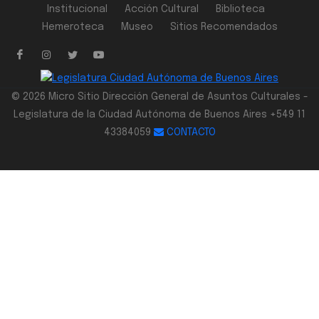
Institucional
Acción Cultural
Biblioteca
Hemeroteca
Museo
Sitios Recomendados
© 2026 Micro Sitio Dirección General de Asuntos Culturales -
Legislatura de la Ciudad Autónoma de Buenos Aires +549 11
43384059
CONTACTO