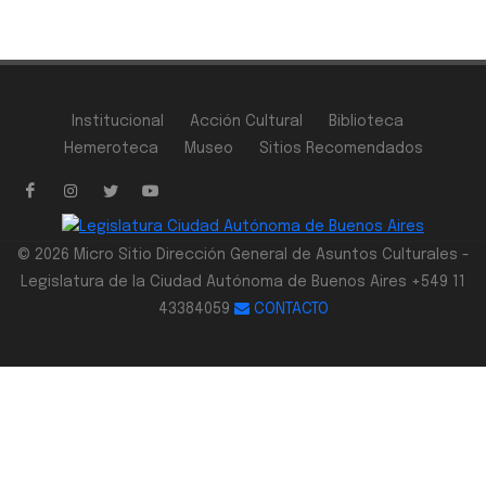
Institucional
Acción Cultural
Biblioteca
Hemeroteca
Museo
Sitios Recomendados
© 2026 Micro Sitio Dirección General de Asuntos Culturales -
Legislatura de la Ciudad Autónoma de Buenos Aires +549 11
43384059
CONTACTO